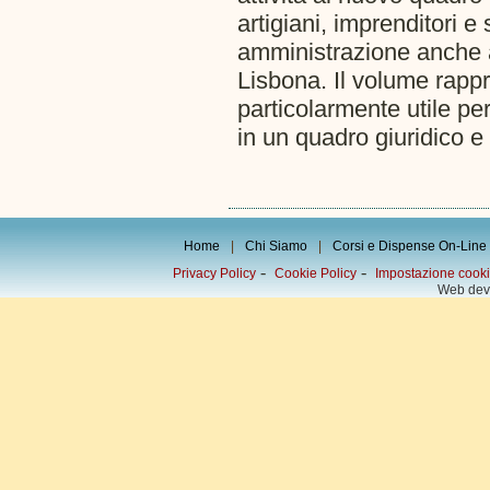
artigiani, imprenditori e 
amministrazione anche a s
Lisbona. Il volume rapp
particolarmente utile per
in un quadro giuridico 
Home
|
Chi Siamo
|
Corsi e Dispense On-Line
-
-
Privacy Policy
Cookie Policy
Impostazione cook
Web dev