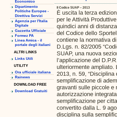
Economico
Dipartimento
Il Codice SUAP – 2013
Politiche Europee -
È uscita la terza edizio
Direttiva Servizi
per le Attività Produtti
Agenzia per l'Italia
quindici anni di distanz
Digitale
Gazzetta Ufficiale
del Codice dello Sportel
Formez PA
contiene la normativa di 
Linea Amica - il
portale degli italiani
D.Lgs. n. 82/2005 “Codic
ALTRI LINKS
SUAP, una nuova sezione
Links Utili
l’applicazione del D.P.R
UTILITY
ulteriormente ampliato.
Ora ufficiale italiana
2013, n. 59, “Disciplina
Rainews
semplificazione di adem
DOWNLOAD FREE
gravanti sulle piccole e
Download Gratuiti
autorizzazione integrata
semplificazione per citta
convertito dalla L. 9 ago
disciplina sulla semplifi