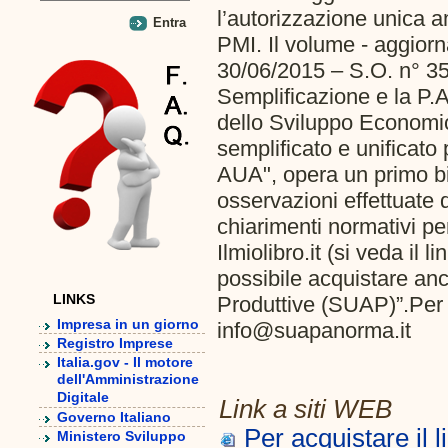
l’autorizzazione unica am
PMI. Il volume - aggiorn
30/06/2015 – S.O. n° 35,
Semplificazione e la P.A
dello Sviluppo Economi
semplificato e unificato 
AUA", opera un primo bil
osservazioni effettuate d
chiarimenti normativi per
Ilmiolibro.it (si veda il 
possibile acquistare anch
LINKS
Produttive (SUAP)”.Per u
Impresa in un giorno
info@suapanorma.it
Registro Imprese
Italia.gov - Il motore
dell'Amministrazione
Digitale
Link a siti WEB
Governo Italiano
Per acquistare il l
Ministero Sviluppo