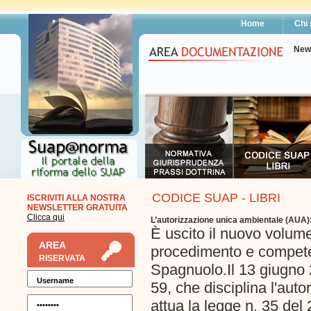
Home
Chi
New
CODICE SUAP - LIBRI
ISCRIVITI ALLA NOSTRA
NEWSLETTER GRATUITA
Clicca qui
L’autorizzazione unica ambientale (AUA)
È uscito il nuovo volum
AREA
procedimento e competen
RISERVATA
Spagnuolo.Il 13 giugno 2
59, che disciplina l'aut
attua la legge n. 35 del 