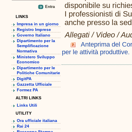
disponibile su richi
I professionisti di 
LINKS
anche presso la se
Impresa in un giorno
Registro Imprese
Allegati / Video / Au
Governo Italiano
Dipartimento per la
Anteprima del Corso
Semplificazione
per le attività produttive.
Normativa
Ministero Sviluppo
Economico
Dipartimento per le
Politiche Comunitarie
DigitPA
Gazzetta Ufficiale
Formez PA
ALTRI LINKS
Links Utili
UTILITY
Ora ufficiale italiana
Rai 24
Rassegna Stampa