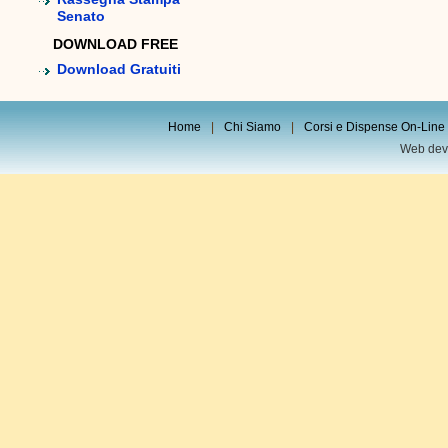
Senato
DOWNLOAD FREE
Download Gratuiti
Home
|
Chi Siamo
|
Corsi e Dispense On-Line
Web dev