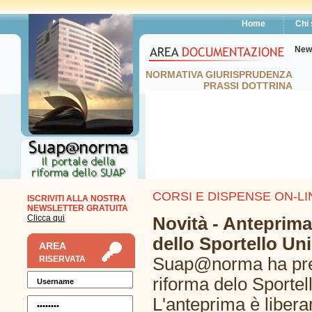
Home
Chi
New
NORMATIVA GIURISPRUDENZA
PRASSI DOTTRINA
CORSI E DISPENSE ON-LI
ISCRIVITI ALLA NOSTRA
NEWSLETTER GRATUITA
Clicca qui
Novità - Anteprima
dello Sportello Uni
AREA
Suap@norma ha predi
RISERVATA
riforma delo Sportel
L'anteprima è libera